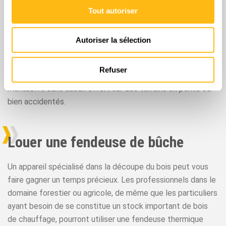
Par sa vitesse de rotation de disque, sa puissance et son
Tout autoriser
rendement inégalé, cette dessoucheuse est en mesure de
réduire en copeaux des souches d’arbres de toutes les
Autoriser la sélection
essences. Elle bénéficie d’une profondeur de travail de 30
cm ainsi que d’une largeur réduite pour accéder à toutes
Refuser
les zones. D’une grande stabilité, ce modèle peut être
manœuvré sans aucun effort sur des terrains en pente ou
bien accidentés.
Louer une fendeuse de bûche
Un appareil spécialisé dans la découpe du bois peut vous
faire gagner un temps précieux. Les professionnels dans le
domaine forestier ou agricole, de même que les particuliers
ayant besoin de se constitue un stock important de bois
de chauffage, pourront utiliser une fendeuse thermique