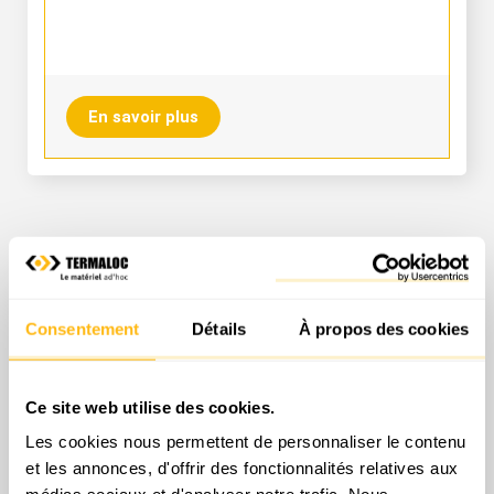
En savoir plus
Pour tous vos travaux de jardinage et d’entretien des
Consentement
Détails
À propos des cookies
espaces verts, la société Termaloc constitue votre
partenaire privilégié en Normandie dans le domaine de la
location. Les engins des plus grandes marques sont à
Ce site web utilise des cookies.
retrouver, destinés tant à un usage professionnel que privé.
Les cookies nous permettent de personnaliser le contenu
Ces appareils d’une qualité exceptionnelle permettant un
et les annonces, d'offrir des fonctionnalités relatives aux
haut rendement vous rendront de nombreux services dans