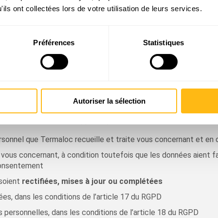
ils ont collectées lors de votre utilisation de leurs services.
 techniques appropriées ainsi que toutes les précautions utiles
te perte accidentelle, déformation, altération et contre tout ac
Préférences
Statistiques
s sont régulièrement mises à jour notamment dans l’objectif de co
Autoriser la sélection
 RGPD, Termaloc vous rappelle que :
sonnel que Termaloc recueille et traite vous concernant et en 
 vous concernant, à condition toutefois que les données aient fa
 consentement
soient
rectifiées, mises à jour ou complétées
es, dans les conditions de l’article 17 du RGPD
personnelles, dans les conditions de l’article 18 du RGPD