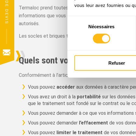
vous leur avez fournies ou qu'
Termaloc prend toutes les mesures organisationnelles et
informations que vous lui confiez, notamment contre tou
Sélection
autorisés.
Nécessaires
du
consentement
Les socles et briques techniques ainsi que les librairie
Quels sont vos droits ?
Refuser
Conformément à l’article 13 et aux articles 15 à 22 du
Vous pouvez
accéder
aux données à caractère per
Vous avez un droit à la
portabilité
sur les données
que le traitement soit fondé sur le contrat ou le
Vous pouvez demander à ce que vos informations 
Vous pouvez demander
l’effacement
de vos donné
Vous pouvez
limiter le traitement
de vos données 