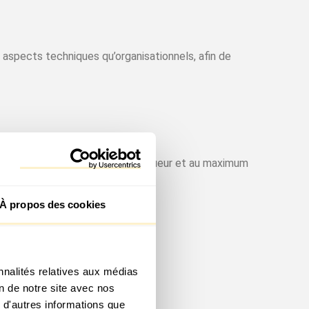
s aspects techniques qu’organisationnels, afin de
e respect de la législation en vigueur et au maximum
À propos des cookies
durée maximale de 12 mois.
nnalités relatives aux médias
on de notre site avec nos
 d'autres informations que