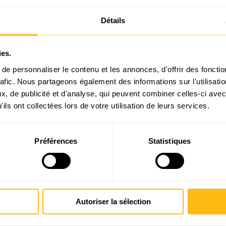
dans différents secteurs peuvent avoir besoin de machines f
Détails
a Normandie la location de camion nacelle.
nde liberté de déplacement, sans avoir à se soucier de l’autono
ies.
placer sur de grandes distances afin de réaliser différents travau
e personnaliser le contenu et les annonces, d'offrir des fonctio
ble pour effectuer dans des conditions de sécurité optimales tou
rafic. Nous partageons également des informations sur l'utilisati
 location de porteur VL est bien souvent indispensable lorsqu’il s
, de publicité et d'analyse, qui peuvent combiner celles-ci avec
ils ont collectées lors de votre utilisation de leurs services.
 proposés ici à la location vous mettront dans les meilleures 
Préférences
Statistiques
és par les professionnels, les particuliers peuvent également 
scopique
Autoriser la sélection