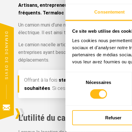
Artisans, entrepreneurs, particuliers ou sociétés 
Consentement
fréquents. Termaloc propose pour cela dans toute l
Un camion muni d’une nacelle articulée permet une gra
Ce site web utilise des cook
électrique. Il est ainsi très utile si vous devez vous dé
DEMANDE DE DEVIS
Les cookies nous permettent d
Le camion nacelle articulé joue à ce titre un rôle nota
sociaux et d'analyser notre t
entreprises ayant besoin de rapidité et d’efficacité, la
partenaires de médias sociaux
déplacements.
vous leur avez fournies ou qu'
Sélection
Offrant à la fois
stabilité et mobilité
, les modèles
Nécessaires
du
souhaitées
. Si ces engins sont avant tout employ
consentement
L’utilité du camion nacelle téle
Refuser