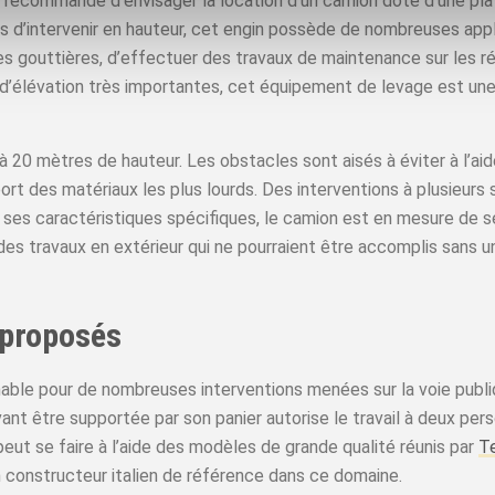
est recommandé d’envisager la location d’un camion doté d’une pl
s d’intervenir en hauteur, cet engin possède de nombreuses appli
 des gouttières, d’effectuer des travaux de maintenance sur les 
 d’élévation très importantes, cet équipement de levage est une
’à 20 mètres de hauteur. Les obstacles sont aisés à éviter à l’ai
ort des matériaux les plus lourds. Des interventions à plusieurs 
ses caractéristiques spécifiques, le camion est en mesure de se 
des travaux en extérieur qui ne pourraient être accomplis sans u
 proposés
nable pour de nombreuses interventions menées sur la voie publ
uvant être supportée par son panier autorise le travail à deux p
eut se faire à l’aide des modèles de grande qualité réunis par
T
n constructeur italien de référence dans ce domaine.