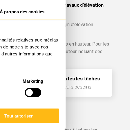
iables pour mener à bien des travaux d’élévation
À propos des cookies
mie comme avec un classique engin d’élévation
x en hauteur.
nnalités relatives aux médias
tes sortes d’opérations délicates en hauteur. Pour les
on de notre site avec nos
’agit de réaliser des travaux en hauteur incluant des
 d'autres informations que
dispositions pour
accomplir toutes les tâches
Marketing
y avoir recours en fonction de leurs besoins.
Tout autoriser