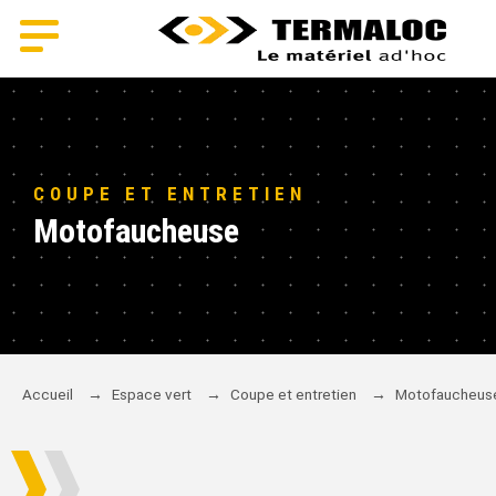
COUPE ET ENTRETIEN
Motofaucheuse
Accueil
→
Espace vert
→
Coupe et entretien
→
Motofaucheus