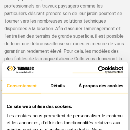
professionnels en travaux paysagers comme les
particuliers désirant prendre soin de leur jardin pourront se
tourner vers les nombreuses solutions techniques
disponibles à la location. Afin d’assurer l’aménagement et
l’entretien des terrains de grande superficie, il est possible
de louer une débroussailleuse sur roues en mesure de vous
garantir un rendement élevé. Pour cela, les modèles des
plus fiables de la marque italienne Grillo vous donneront la
certitude d’un travail bien fait en chaque occasion.
Consentement
Détails
À propos des cookies
Les caractéristiques de l’appareil
Si vous souhaitez mener à bien des travaux d’ampleur en
Ce site web utilise des cookies.
matière de fauchage des herbes hautes et de
Les cookies nous permettent de personnaliser le contenu
débroussaillage, il vous faudra vous appuyer sur un
et les annonces, d'offrir des fonctionnalités relatives aux
équipement plus efficace qu’une simple tondeuse ou
médias sociaux et d'analyser notre trafic. Nous