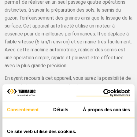
permet de réaliser en un seul passage quatre opérations
distinctes, à savoir la préparation des sols, le semis du
gazon, l’enfouissement des graines ainsi que le lissage de la
surface. Cet appareil autotracté utilise un moteur à
essence pour de meilleures performances. Il se déplace à
faible vitesse (5 km/h environ) et se manie très facilement.
Avec cette machine automotrice, réaliser des semis est
une opération simple, rapide et pouvant être effectuée
avec la plus grande précision.
En ayant recours à cet appareil, vous aurez la possibilité de
semer de la pelouse sans perdre de temps et en ayant
l’assurance d’un rendu impeccable. Il utilise un rouleau en
métal ajouré à l’avant ainsi qu’un rouleau lisse à l’arrière. En
fonction de la surface à traiter, vous pourrez opter pour
Consentement
Détails
À propos des cookies
une largeur allant de 60 à 75 cm. Il n’existe pas sur le
marché d’engin plus rapide et précis pour prendre en charge
Ce site web utilise des cookies.
vos semis. Une surface avoisinant les 2 500 mètres carrés