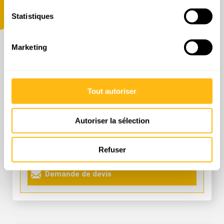
Statistiques
Nacelle articulée électrique 12M
Aide au diagnostic intégré
Marketing
Anneaux d’élingage et d’arrimage
Stabilisateur contre les nids de poule à
enclenchement automatique
Tout autoriser
Tarifs location à la journée
Autoriser la sélection
Prix public
Prix pro.
214,80 € TTC
138,00 € HT
Refuser
Demande de devis